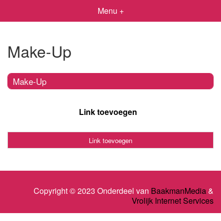
Menu +
Make-Up
Make-Up
Link toevoegen
Link toevoegen
Copyright © 2023 Onderdeel van
BaakmanMedia
&
Vrolijk Internet Services